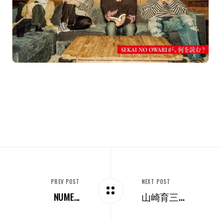
PREV POST
NEXT POST
NUME...
山崎育三...