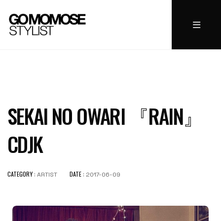
SEKAI NO OWARI 『RAIN』
CDJK
CATEGORY :
DATE :
ARTIST
2017-06-09