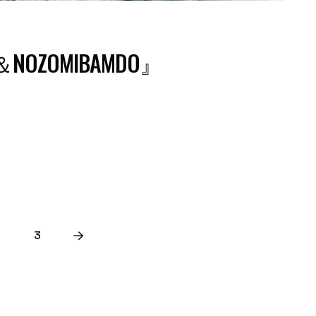
N＆NOZOMIBAMDO』
3